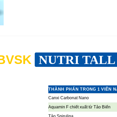
BVSK
NUTRI TALL 
THÀNH PHẨN TRONG 1 VIÊN 
Canxi Carbonat Nano
Aquamin F chiết xuất từ Tảo Biển
Tảo Spirulina