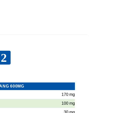
2
NANG 600MG
170 mg
100 mg
30 mg