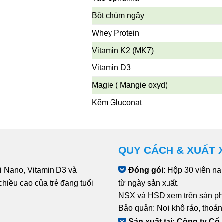
Bột chùm ngây
Whey Protein
Vitamin K2 (MK7)
Vitamin D3
Magie ( Mangie oxyd)
Kẽm Gluconat
QUY CÁCH & XUẤT 
 Nano, Vitamin D3 và
Đóng gói:
Hộp 30 viên na
chiều cao của trẻ đang tuổi
từ ngày sản xuất.
NSX và HSD xem trên sản p
Bảo quản: Nơi khô ráo, thoáng
Sản xuất tại: Công ty 