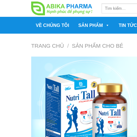
Skip
Tìm
to
kiếm:
content
VỀ CHÚNG TÔI
SẢN PHẨM
TIN TỨC
TRANG CHỦ
/
SẢN PHẨM CHO BÉ