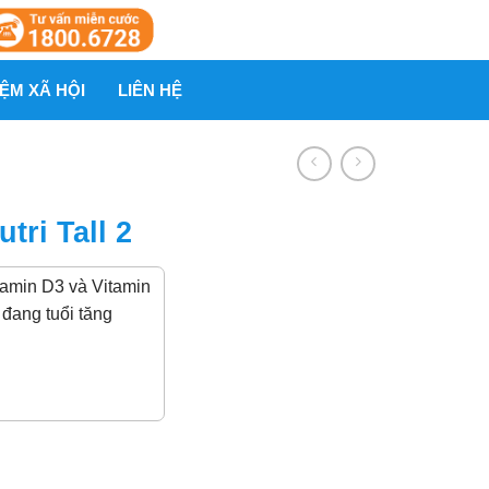
ỆM XÃ HỘI
LIÊN HỆ
ri Tall 2
amin D3 và Vitamin
 đang tuổi tăng