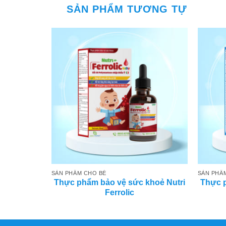
SẢN PHẨM TƯƠNG TỰ
SẢN PHẨM CHO BÉ
SẢN PHẨ
Thực phẩm bảo vệ sức khoẻ Nutri
Thực p
hcool
Ferrolic