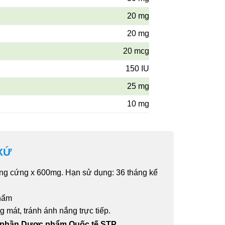
20 mg
20 mg
20 mcg
150 IU
25 mg
10 mg
XỨ
ng cứng x 600mg. Hạn sử dụng: 36 tháng kể
hẩm
 mát, tránh ánh nắng trực tiếp.
Cổ phần Dược phẩm Quốc tế STP