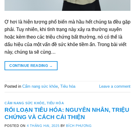
Ợ hơi là hiện tượng phổ biến mà hầu hết chúng ta đều gặp
phải. Tuy nhiên, khi tình trạng này xảy ra thường xuyên
hoặc kèm theo các triệu chứng bất thường, nó có thể là
dấu hiệu của một vấn đề sức khỏe tiềm ẩn. Trong bài viết
này, chúng ta sẽ cùng…
CONTINUE READING
→
Posted in
Cẩm nang sức khỏe
,
Tiêu hóa
Leave a comment
CẨM NANG SỨC KHỎE
,
TIÊU HÓA
RỐI LOẠN TIÊU HÓA: NGUYÊN NHÂN, TRIỆU
CHỨNG VÀ CÁCH CẢI THIỆN
POSTED ON
4 THÁNG HAI, 2025
BY
BÍCH PHƯƠNG