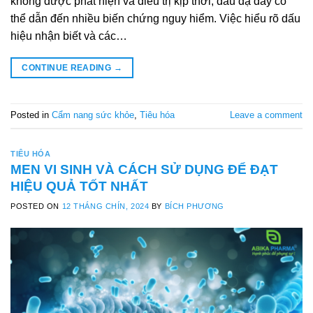
không được phát hiện và điều trị kịp thời, đau dạ dày có
thể dẫn đến nhiều biến chứng nguy hiểm. Việc hiểu rõ dấu
hiệu nhận biết và các…
CONTINUE READING
→
Posted in
Cẩm nang sức khỏe
,
Tiêu hóa
Leave a comment
TIÊU HÓA
MEN VI SINH VÀ CÁCH SỬ DỤNG ĐỂ ĐẠT
HIỆU QUẢ TỐT NHẤT
POSTED ON
12 THÁNG CHÍN, 2024
BY
BÍCH PHƯƠNG