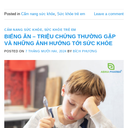
Posted in
Cẩm nang sức khỏe
,
Sức khỏe trẻ em
Leave a comment
CẨM NANG SỨC KHỎE
,
SỨC KHỎE TRẺ EM
BIẾNG ĂN – TRIỆU CHỨNG THƯỜNG GẶP
VÀ NHỮNG ẢNH HƯỞNG TỚI SỨC KHỎE
POSTED ON
7 THÁNG MƯỜI HAI, 2024
BY
BÍCH PHƯƠNG