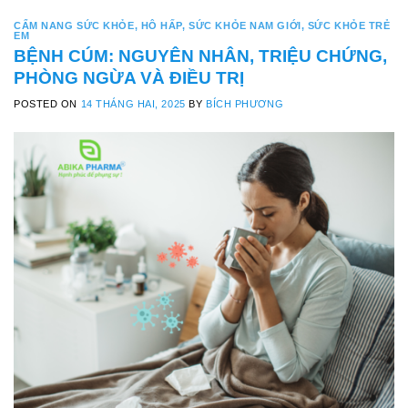
CẨM NANG SỨC KHỎE
,
HÔ HẤP
,
SỨC KHỎE NAM GIỚI
,
SỨC KHỎE TRẺ
EM
BỆNH CÚM: NGUYÊN NHÂN, TRIỆU CHỨNG,
PHÒNG NGỪA VÀ ĐIỀU TRỊ
POSTED ON
14 THÁNG HAI, 2025
BY
BÍCH PHƯƠNG