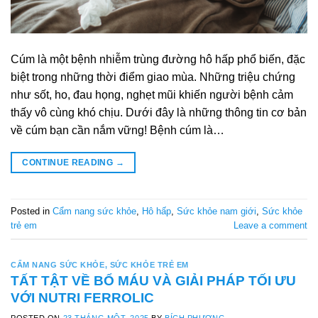
Cúm là một bệnh nhiễm trùng đường hô hấp phổ biến, đặc
biệt trong những thời điểm giao mùa. Những triệu chứng
như sốt, ho, đau họng, nghẹt mũi khiến người bệnh cảm
thấy vô cùng khó chịu. Dưới đây là những thông tin cơ bản
về cúm bạn cần nắm vững! Bệnh cúm là…
CONTINUE READING
→
Posted in
Cẩm nang sức khỏe
,
Hô hấp
,
Sức khỏe nam giới
,
Sức khỏe
trẻ em
Leave a comment
CẨM NANG SỨC KHỎE
,
SỨC KHỎE TRẺ EM
TẤT TẬT VỀ BỔ MÁU VÀ GIẢI PHÁP TỐI ƯU
VỚI NUTRI FERROLIC
POSTED ON
23 THÁNG MỘT, 2025
BY
BÍCH PHƯƠNG