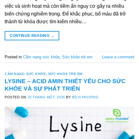
việc và sinh hoạt mà còn tiềm ẩn nguy cơ gây ra nhiều
biến chứng nghiêm trọng. Để khắc phục, bổ máu đã trở
thành từ khóa được tìm kiếm nhiều…
CONTINUE READING
→
Posted in
Cẩm nang sức khỏe
,
Sức khỏe trẻ em
Leave a comment
CẨM NANG SỨC KHỎE
,
SỨC KHỎE TRẺ EM
LYSINE – ACID AMIN THIẾT YẾU CHO SỨC
KHỎE VÀ SỰ PHÁT TRIỂN
POSTED ON
23 THÁNG MỘT, 2025
BY
BÍCH PHƯƠNG