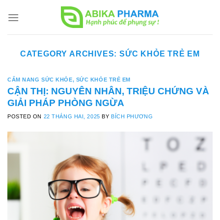
Skip
to
content
CATEGORY ARCHIVES:
SỨC KHỎE TRẺ EM
CẨM NANG SỨC KHỎE
,
SỨC KHỎE TRẺ EM
CẬN THỊ: NGUYÊN NHÂN, TRIỆU CHỨNG VÀ
GIẢI PHÁP PHÒNG NGỪA
POSTED ON
22 THÁNG HAI, 2025
BY
BÍCH PHƯƠNG