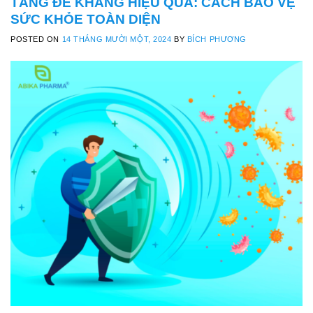
TĂNG ĐỀ KHÁNG HIỆU QUẢ: CÁCH BẢO VỆ
SỨC KHỎE TOÀN DIỆN
POSTED ON
14 THÁNG MƯỜI MỘT, 2024
BY
BÍCH PHƯƠNG