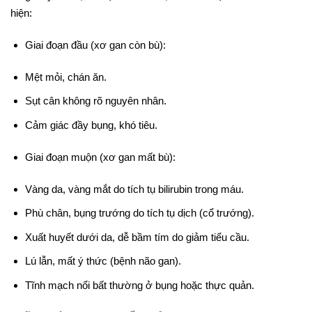
hiện:
Giai đoạn đầu (xơ gan còn bù):
Mệt mỏi, chán ăn.
Sụt cân không rõ nguyên nhân.
Cảm giác đầy bụng, khó tiêu.
Giai đoạn muộn (xơ gan mất bù):
Vàng da, vàng mắt do tích tụ bilirubin trong máu.
Phù chân, bụng trướng do tích tụ dịch (cổ trướng).
Xuất huyết dưới da, dễ bầm tím do giảm tiểu cầu.
Lú lẫn, mất ý thức (bệnh não gan).
Tĩnh mạch nổi bất thường ở bụng hoặc thực quản.