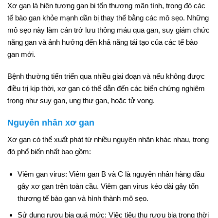
Xơ gan là hiện tượng gan bị tổn thương mãn tính, trong đó các
tế bào gan khỏe mạnh dần bị thay thế bằng các mô sẹo. Những
mô sẹo này làm cản trở lưu thông máu qua gan, suy giảm chức
năng gan và ảnh hưởng đến khả năng tái tạo của các tế bào
gan mới.
Bệnh thường tiến triển qua nhiều giai đoạn và nếu không được
điều trị kịp thời, xơ gan có thể dẫn đến các biến chứng nghiêm
trọng như suy gan, ung thư gan, hoặc tử vong.
Nguyên nhân xơ gan
Xơ gan có thể xuất phát từ nhiều nguyên nhân khác nhau, trong
đó phổ biến nhất bao gồm:
Viêm gan virus: Viêm gan B và C là nguyên nhân hàng đầu
gây xơ gan trên toàn cầu. Viêm gan virus kéo dài gây tổn
thương tế bào gan và hình thành mô sẹo.
Sử dụng rượu bia quá mức: Việc tiêu thụ rượu bia trong thời