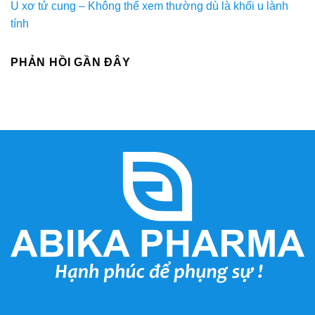
U xơ tử cung – Không thể xem thường dù là khối u lành
tính
PHẢN HỒI GẦN ĐÂY