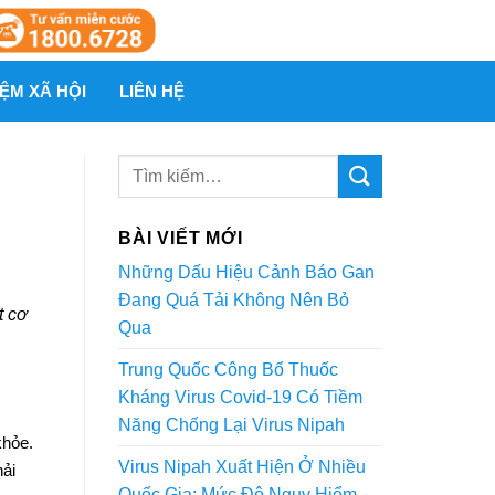
ỆM XÃ HỘI
LIÊN HỆ
BÀI VIẾT MỚI
Những Dấu Hiệu Cảnh Báo Gan
Đang Quá Tải Không Nên Bỏ
t cơ
Qua
Trung Quốc Công Bố Thuốc
Kháng Virus Covid-19 Có Tiềm
Năng Chống Lại Virus Nipah
khỏe.
Virus Nipah Xuất Hiện Ở Nhiều
hải
Quốc Gia: Mức Độ Nguy Hiểm