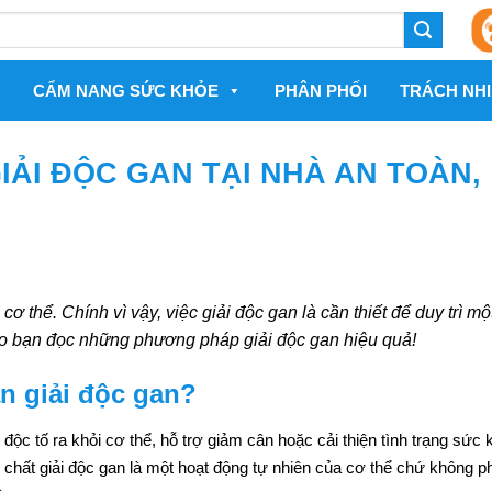
CẨM NANG SỨC KHỎE
PHÂN PHỐI
TRÁCH NHI
ẢI ĐỘC GAN TẠI NHÀ AN TOÀN,
ơ thể. Chính vì vậy, việc giải độc gan là cần thiết để duy trì mộ
ho bạn đọc những phương pháp giải độc gan hiệu quả!
ần giải độc gan?
 độc tố ra khỏi cơ thể, hỗ trợ giảm cân hoặc cải thiện tình trạng sức 
 chất giải độc gan là một hoạt động tự nhiên của cơ thể chứ không p