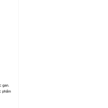
c gan.
ực phẩm