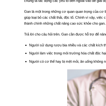
chúng ta tác động các yếu tố bên ngoài vào để giải đ
Gan là một trong những cơ quan quan trọng của cơ t
giúp loại bỏ các chất thải, độc tố. Chính vì vậy, vi
thành chính những chất nâng cao sức khỏe cho gan. 
Trả lời cho câu hỏi trên. Gan cần được hỗ trợ để nâ
Người sử dụng rượu bia nhiều và các chất kích th
Người làm việc trong môi trường hóa chất độc hại
Người có cơ thể hay bị mệt mỏi, ăn uống không n