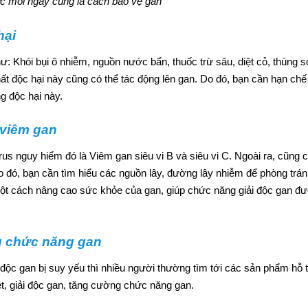
 mỗi ngày cũng là cách bảo vệ gan
hại
ư: Khói bụi ô nhiễm, nguồn nước bẩn, thuốc trừ sâu, diệt cỏ, thùng s
t độc hại này cũng có thể tác động lên gan. Do đó, bạn cần hạn chế 
g độc hại này.
 viêm gan
rus nguy hiểm đó là Viêm gan siêu vi B và siêu vi C. Ngoài ra, cũng c
o đó, bạn cần tìm hiểu các nguồn lây, đường lây nhiễm để phòng trá
một cách nâng cao sức khỏe của gan, giúp chức năng giải độc gan đ
g chức năng gan
 độc gan bị suy yếu thì nhiều người thường tìm tới các sản phẩm hỗ t
t, giải độc gan, tăng cường chức năng gan.