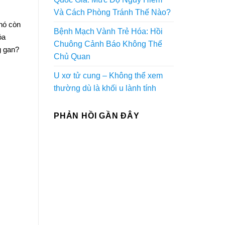
Và Cách Phòng Tránh Thế Nào?
nó còn
Bệnh Mạch Vành Trẻ Hóa: Hồi
óa
Chuông Cảnh Báo Không Thể
g gan?
Chủ Quan
U xơ tử cung – Không thể xem
thường dù là khối u lành tính
PHẢN HỒI GẦN ĐÂY