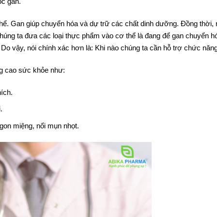
ộc gan.
hể. Gan giúp chuyển hóa và dự trữ các chất dinh dưỡng. Đồng thời, 
ệc chúng ta đưa các loại thực phẩm vào cơ thể là đang để gan chuyển h
Do vậy, nói chính xác hơn là: Khi nào chúng ta cần hỗ trợ chức năn
ng cao sức khỏe như:
ích.
.
gon miệng, nổi mụn nhọt.