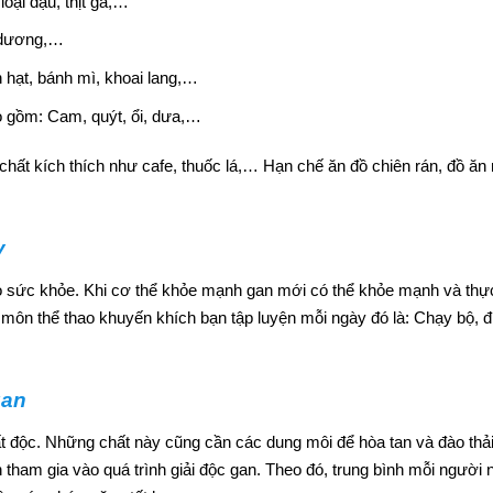
loại đậu, thịt gà,…
g dương,…
 hạt, bánh mì, khoai lang,…
ao gồm: Cam, quýt, ổi, dưa,…
chất kích thích như cafe, thuốc lá,… Hạn chế ăn đồ chiên rán, đồ ăn
y
o sức khỏe. Khi cơ thể khỏe mạnh gan mới có thể khỏe mạnh và thự
ôn thể thao khuyến khích bạn tập luyện mỗi ngày đó là: Chạy bộ, đi
gan
t độc. Những chất này cũng cần các dung môi để hòa tan và đào thải
tham gia vào quá trình giải độc gan. Theo đó, trung bình mỗi người 