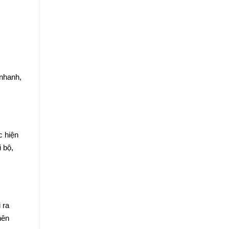
 nhanh,
c hiện
 bộ,
 ra
nên