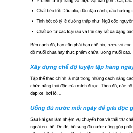
Protein từ thịt trắng và thực vật bao gồm: Cá, các 
Chất béo tốt: Dầu oliu, dầu đậu nành, dầu hướn
Tinh bột có tỷ lệ đường thấp như: Ngũ cốc nguyên
Chất xơ từ các loại rau và trái cây rất đa dạng b
Bên cạnh đó, bạn cần phải hạn chế bia, rượu và các 
đồ muối chua hay thực phẩm chứa lượng muối cao.
Xây dựng chế độ luyện tập hàng ngà
Tập thể thao chính là một trong những cách nâng ca
chức năng thải độc của mình được. Theo đó, các bộ m
đạp xe, bơi lội,…
Uống đủ nước mỗi ngày để giải độc 
Sau khi gan làm nhiệm vụ chuyển hóa và thải trừ chấ
ngoài cơ thể. Do đó, bổ sung đủ nước cũng góp phần 