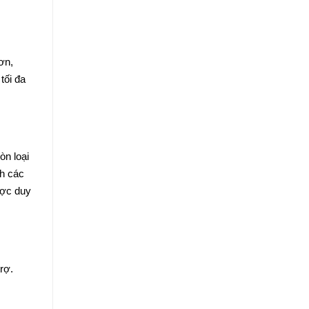
ơn,
tối đa
òn loại
nh các
ược duy
rợ.