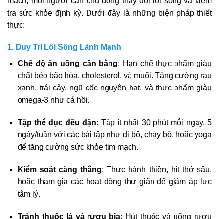
mạch, mỗi người cần chủ động thay đổi lối sống và kiểm
tra sức khỏe định kỳ. Dưới đây là những biện pháp thiết
thực:
1. Duy Trì Lối Sống Lành Mạnh
Chế độ ăn uống cân bằng
: Hạn chế thực phẩm giàu
chất béo bão hòa, cholesterol, và muối. Tăng cường rau
xanh, trái cây, ngũ cốc nguyên hạt, và thực phẩm giàu
omega-3 như cá hồi.
Tập thể dục đều đặn
: Tập ít nhất 30 phút mỗi ngày, 5
ngày/tuần với các bài tập như đi bộ, chạy bộ, hoặc yoga
để tăng cường sức khỏe tim mạch.
Kiểm soát căng thẳng
: Thực hành thiền, hít thở sâu,
hoặc tham gia các hoạt động thư giãn để giảm áp lực
tâm lý.
Tránh thuốc lá và rượu bia
: Hút thuốc và uống rượu