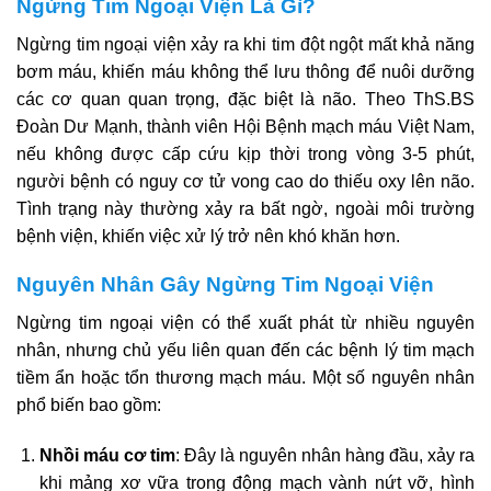
Ngừng Tim Ngoại Viện Là Gì?
Ngừng tim ngoại viện xảy ra khi tim đột ngột mất khả năng
bơm máu, khiến máu không thể lưu thông để nuôi dưỡng
các cơ quan quan trọng, đặc biệt là não. Theo ThS.BS
Đoàn Dư Mạnh, thành viên Hội Bệnh mạch máu Việt Nam,
nếu không được cấp cứu kịp thời trong vòng 3-5 phút,
người bệnh có nguy cơ tử vong cao do thiếu oxy lên não.
Tình trạng này thường xảy ra bất ngờ, ngoài môi trường
bệnh viện, khiến việc xử lý trở nên khó khăn hơn.
Nguyên Nhân Gây Ngừng Tim Ngoại Viện
Ngừng tim ngoại viện có thể xuất phát từ nhiều nguyên
nhân, nhưng chủ yếu liên quan đến các bệnh lý tim mạch
tiềm ẩn hoặc tổn thương mạch máu. Một số nguyên nhân
phổ biến bao gồm:
Nhồi máu cơ tim
: Đây là nguyên nhân hàng đầu, xảy ra
khi mảng xơ vữa trong động mạch vành nứt vỡ, hình