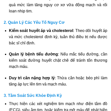
quá mức làm tăng nguy cơ xơ vữa động mạch và rối
loạn nhịp tim.
2. Quản Lý Các Yếu Tố Nguy Cơ
Kiểm soát huyết áp và cholesterol
: Theo dõi huyết áp
và mức cholesterol định kỳ, tuân thủ điều trị nếu được
bác sĩ chỉ định.
Quản lý bệnh tiểu đường
: Nếu mắc tiểu đường, cần
kiểm soát đường huyết chặt chẽ để tránh tổn thương
mạch máu.
Duy trì cân nặng hợp lý
: Thừa cân hoặc béo phì làm
tăng áp lực lên tim và mạch máu.
3. Tầm Soát Sức Khỏe Định Kỳ
Thực hiện các xét nghiệm tim mạch như điện tâm đồ
(ECG), siêu âm tim, hoặc kiểm tra mỡ máu để phát hiện