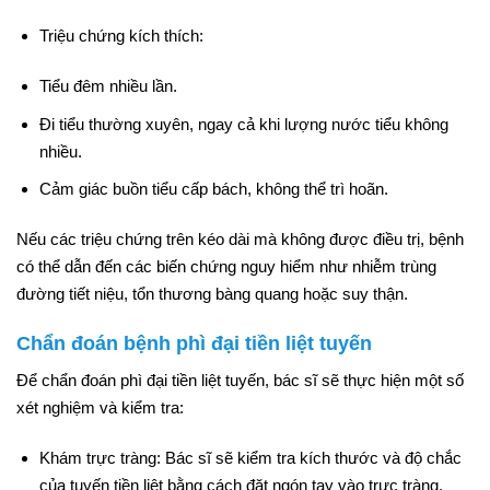
Triệu chứng kích thích:
Tiểu đêm nhiều lần.
Đi tiểu thường xuyên, ngay cả khi lượng nước tiểu không
nhiều.
Cảm giác buồn tiểu cấp bách, không thể trì hoãn.
Nếu các triệu chứng trên kéo dài mà không được điều trị, bệnh
có thể dẫn đến các biến chứng nguy hiểm như nhiễm trùng
đường tiết niệu, tổn thương bàng quang hoặc suy thận.
Chẩn đoán bệnh phì đại tiền liệt tuyến
Để chẩn đoán phì đại tiền liệt tuyến, bác sĩ sẽ thực hiện một số
xét nghiệm và kiểm tra:
Khám trực tràng: Bác sĩ sẽ kiểm tra kích thước và độ chắc
của tuyến tiền liệt bằng cách đặt ngón tay vào trực tràng.