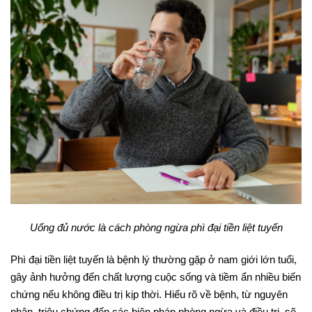
Uống đủ nước là cách phòng ngừa phì đại tiền liệt tuyến
Phì đại tiền liệt tuyến là bệnh lý thường gặp ở nam giới lớn tuổi,
gây ảnh hưởng đến chất lượng cuộc sống và tiềm ẩn nhiều biến
chứng nếu không điều trị kịp thời. Hiểu rõ về bệnh, từ nguyên
nhân, triệu chứng đến các biện pháp phòng ngừa và điều trị, sẽ