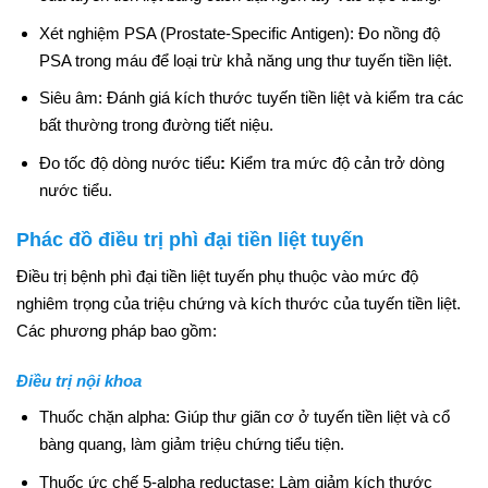
Xét nghiệm PSA (Prostate-Specific Antigen): Đo nồng độ
PSA trong máu để loại trừ khả năng ung thư tuyến tiền liệt.
Siêu âm: Đánh giá kích thước tuyến tiền liệt và kiểm tra các
bất thường trong đường tiết niệu.
Đo tốc độ dòng nước tiểu
:
Kiểm tra mức độ cản trở dòng
nước tiểu.
Phác đồ điều trị phì đại tiền liệt tuyến
Điều trị bệnh phì đại tiền liệt tuyến phụ thuộc vào mức độ
nghiêm trọng của triệu chứng và kích thước của tuyến tiền liệt.
Các phương pháp bao gồm:
Điều trị nội khoa
Thuốc chặn alpha:
Giúp thư giãn cơ ở tuyến tiền liệt và cổ
bàng quang, làm giảm triệu chứng tiểu tiện.
Thuốc ức chế 5-alpha reductase: Làm giảm kích thước