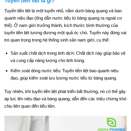
Tuyến tiền liệt là gì?
Tuyến tiền liệt là một tuyến nhỏ, nằm dưới bàng quang và bao
quanh niệu đạo (ống dẫn nước tiểu từ bàng quang ra ngoài cơ
thể). Ở nam giới trưởng thành, kích thước bình thường của
tuyến tiền liệt tương đương một quả óc chó. Tuyến này đóng vai
trò quan trọng trong hệ thống sinh sản nam giới, cụ thể:
Sản xuất chất dịch trong tinh dịch: Chất dịch này giúp bảo vệ
và cung cấp năng lượng cho tinh trùng.
Kiểm soát dòng nước tiểu: Tuyến tiền liệt bao quanh niệu
đạo, giúp kiểm soát lưu lượng nước tiểu từ bàng quang.
Tuy nhiên, khi tuyến tiền liệt phát triển bất thường, nó có thể gây
áp lực lên niệu đạo và bàng quang, dẫn đến các triệu chứng khó
chịu liên quan đến tiểu tiện.