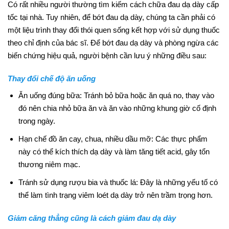
Có rất nhiều người thường tìm kiếm cách chữa đau dạ dày cấp
tốc tại nhà. Tuy nhiên, để bớt đau dạ dày, chúng ta cần phải có
một liệu trình thay đổi thói quen sống kết hợp với sử dụng thuốc
theo chỉ định của bác sĩ. Để bớt đau dạ dày và phòng ngừa các
biến chứng hiệu quả, người bệnh cần lưu ý những điều sau:
Thay đổi chế độ ăn uống
Ăn uống đúng bữa: Tránh bỏ bữa hoặc ăn quá no, thay vào
đó nên chia nhỏ bữa ăn và ăn vào những khung giờ cố định
trong ngày.
Hạn chế đồ ăn cay, chua, nhiều dầu mỡ: Các thực phẩm
này có thể kích thích dạ dày và làm tăng tiết acid, gây tổn
thương niêm mạc.
Tránh sử dụng rượu bia và thuốc lá: Đây là những yếu tố có
thể làm tình trạng viêm loét dạ dày trở nên trầm trọng hơn.
Giảm căng thẳng cũng là cách giảm đau dạ dày