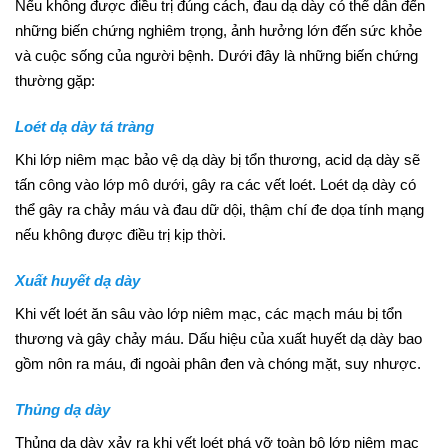
Nếu không được điều trị đúng cách, đau dạ dày có thể dẫn đến
những biến chứng nghiêm trọng, ảnh hưởng lớn đến sức khỏe
và cuộc sống của người bệnh. Dưới đây là những biến chứng
thường gặp:
Loét dạ dày tá tràng
Khi lớp niêm mạc bảo vệ dạ dày bị tổn thương, acid dạ dày sẽ
tấn công vào lớp mô dưới, gây ra các vết loét. Loét dạ dày có
thể gây ra chảy máu và đau dữ dội, thậm chí đe dọa tính mạng
nếu không được điều trị kịp thời.
Xuất huyết dạ dày
Khi vết loét ăn sâu vào lớp niêm mạc, các mạch máu bị tổn
thương và gây chảy máu. Dấu hiệu của xuất huyết dạ dày bao
gồm nôn ra máu, đi ngoài phân đen và chóng mặt, suy nhược.
Thủng dạ dày
Thủng dạ dày xảy ra khi vết loét phá vỡ toàn bộ lớp niêm mạc