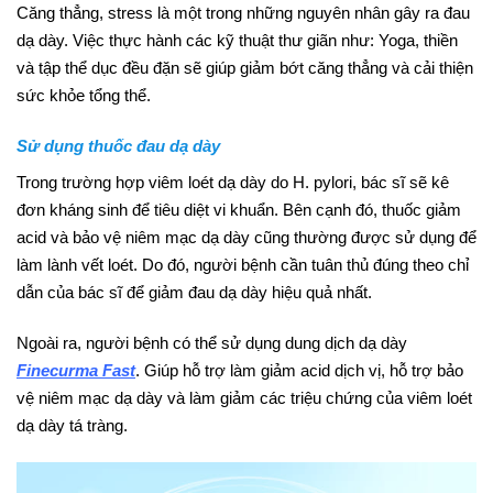
Căng thẳng, stress là một trong những nguyên nhân gây ra đau
dạ dày. Việc thực hành các kỹ thuật thư giãn như: Yoga, thiền
và tập thể dục đều đặn sẽ giúp giảm bớt căng thẳng và cải thiện
sức khỏe tổng thể.
Sử dụng thuốc đau dạ dày
Trong trường hợp viêm loét dạ dày do H. pylori, bác sĩ sẽ kê
đơn kháng sinh để tiêu diệt vi khuẩn. Bên cạnh đó, thuốc giảm
acid và bảo vệ niêm mạc dạ dày cũng thường được sử dụng để
làm lành vết loét. Do đó, người bệnh cần tuân thủ đúng theo chỉ
dẫn của bác sĩ để giảm đau dạ dày hiệu quả nhất.
Ngoài ra, người bệnh có thể sử dụng dung dịch dạ dày
Finecurma Fast
. Giúp hỗ trợ làm giảm acid dịch vị, hỗ trợ bảo
vệ niêm mạc dạ dày và làm giảm các triệu chứng của viêm loét
dạ dày tá tràng.