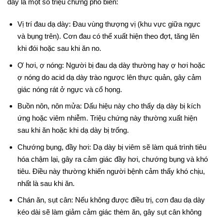
đây là một số triệu chứng phổ biến:
Vị trí đau dạ dày: Đau vùng thượng vị (khu vực giữa ngực
và bụng trên). Cơn đau có thể xuất hiện theo đợt, tăng lên
khi đói hoặc sau khi ăn no.
Ợ hơi, ợ nóng: Người bị đau dạ dày thường hay ợ hơi hoặc
ợ nóng do acid dạ dày trào ngược lên thực quản, gây cảm
giác nóng rát ở ngực và cổ họng.
Buồn nôn, nôn mửa: Dấu hiệu này cho thấy dạ dày bị kích
ứng hoặc viêm nhiễm. Triệu chứng này thường xuất hiện
sau khi ăn hoặc khi dạ dày bị trống.
Chướng bụng, đầy hơi: Dạ dày bị viêm sẽ làm quá trình tiêu
hóa chậm lại, gây ra cảm giác đầy hơi, chướng bụng và khó
tiêu. Điều này thường khiến người bệnh cảm thấy khó chịu,
nhất là sau khi ăn.
Chán ăn, sụt cân: Nếu không được điều trị, cơn đau dạ dày
kéo dài sẽ làm giảm cảm giác thèm ăn, gây sụt cân không