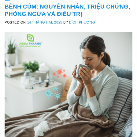
BỆNH CÚM: NGUYÊN NHÂN, TRIỆU CHỨNG,
PHÒNG NGỪA VÀ ĐIỀU TRỊ
POSTED ON
14 THÁNG HAI, 2025
BY
BÍCH PHƯƠNG