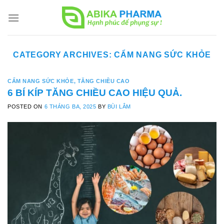
Skip
to
content
CATEGORY ARCHIVES:
CẨM NANG SỨC KHỎE
CẨM NANG SỨC KHỎE
,
TĂNG CHIỀU CAO
6 BÍ KÍP TĂNG CHIỀU CAO HIỆU QUẢ.
POSTED ON
6 THÁNG BA, 2025
BY
BÙI LÂM