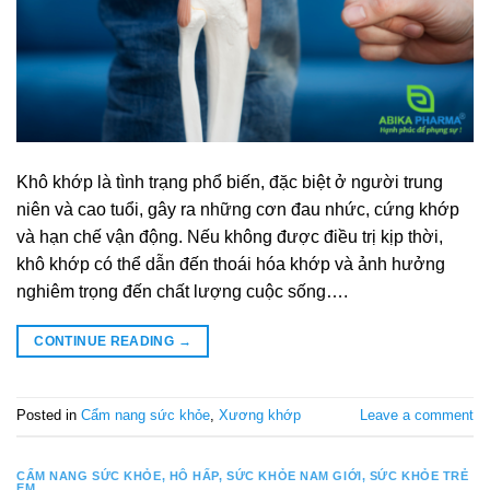
Khô khớp là tình trạng phổ biến, đặc biệt ở người trung
niên và cao tuổi, gây ra những cơn đau nhức, cứng khớp
và hạn chế vận động. Nếu không được điều trị kịp thời,
khô khớp có thể dẫn đến thoái hóa khớp và ảnh hưởng
nghiêm trọng đến chất lượng cuộc sống….
CONTINUE READING
→
Posted in
Cẩm nang sức khỏe
,
Xương khớp
Leave a comment
CẨM NANG SỨC KHỎE
,
HÔ HẤP
,
SỨC KHỎE NAM GIỚI
,
SỨC KHỎE TRẺ
EM