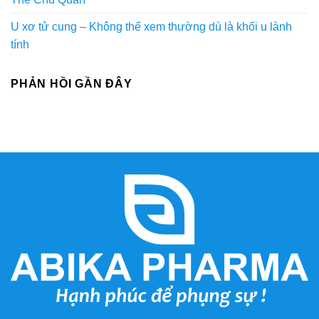
U xơ tử cung – Không thể xem thường dù là khối u lành
tính
PHẢN HỒI GẦN ĐÂY