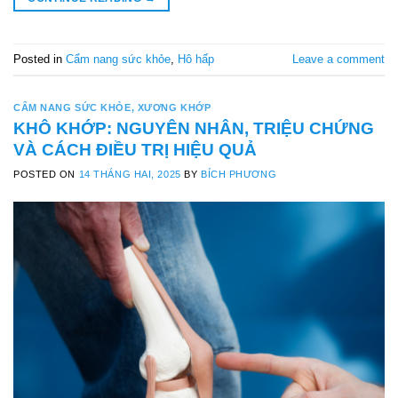
Posted in
Cẩm nang sức khỏe
,
Hô hấp
Leave a comment
CẨM NANG SỨC KHỎE
,
XƯƠNG KHỚP
KHÔ KHỚP: NGUYÊN NHÂN, TRIỆU CHỨNG
VÀ CÁCH ĐIỀU TRỊ HIỆU QUẢ
POSTED ON
14 THÁNG HAI, 2025
BY
BÍCH PHƯƠNG