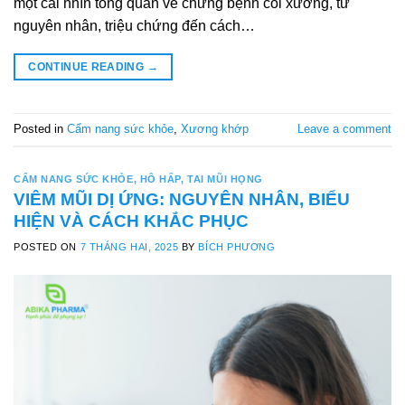
một cái nhìn tổng quan về chứng bệnh còi xương, từ
nguyên nhân, triệu chứng đến cách…
CONTINUE READING
→
Posted in
Cẩm nang sức khỏe
,
Xương khớp
Leave a comment
CẨM NANG SỨC KHỎE
,
HÔ HẤP
,
TAI MŨI HỌNG
VIÊM MŨI DỊ ỨNG: NGUYÊN NHÂN, BIỂU
HIỆN VÀ CÁCH KHẮC PHỤC
POSTED ON
7 THÁNG HAI, 2025
BY
BÍCH PHƯƠNG