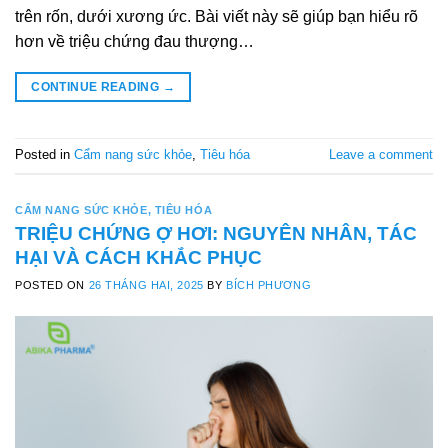
trên rốn, dưới xương ức. Bài viết này sẽ giúp bạn hiểu rõ
hơn về triệu chứng đau thượng…
CONTINUE READING
→
Posted in
Cẩm nang sức khỏe
,
Tiêu hóa
Leave a comment
CẨM NANG SỨC KHỎE
,
TIÊU HÓA
TRIỆU CHỨNG Ợ HƠI: NGUYÊN NHÂN, TÁC
HẠI VÀ CÁCH KHẮC PHỤC
POSTED ON
26 THÁNG HAI, 2025
BY
BÍCH PHƯƠNG