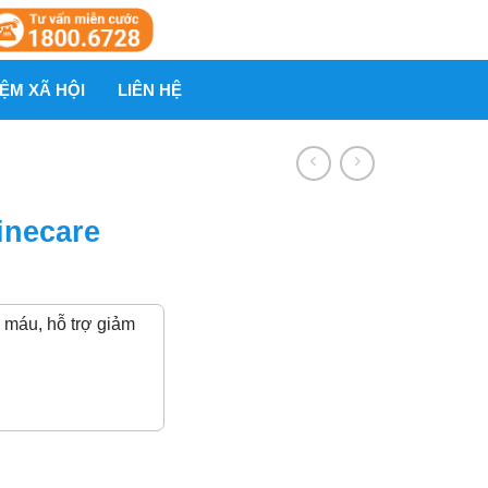
ỆM XÃ HỘI
LIÊN HỆ
inecare
 máu, hỗ trợ giảm