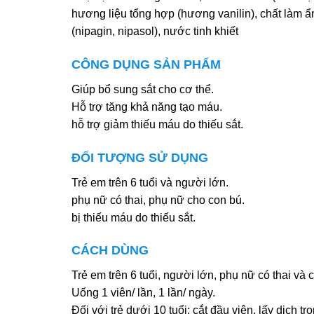
hương liệu tổng hợp (hương vanilin), chất làm ẩ
(nipagin, nipasol), nước tinh khiết
CÔNG DỤNG SẢN PHẨM
Giúp bổ sung sắt cho cơ thể.
Hỗ trợ tăng khả năng tạo máu.
hỗ trợ giảm thiếu máu do thiếu sắt.
ĐỐI TƯỢNG SỬ DỤNG
Trẻ em trên 6 tuổi và người lớn.
phụ nữ có thai, phụ nữ cho con bú.
bị thiếu máu do thiếu sắt.
CÁCH DÙNG
Trẻ em trên 6 tuổi, người lớn, phụ nữ có thai và 
Uống 1 viên/ lần, 1 lần/ ngày.
Đối với trẻ dưới 10 tuổi: cắt đầu viên, lấy dịch 